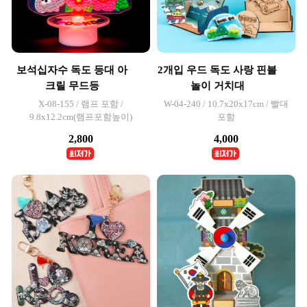
보석십자수 독도 등대 아
2개입 우드 독도 사랑 핀볼
크릴 무드등
놀이 거치대
X-08-155 / 램프 포함 /
W-04-240 / 10.7x20x17cm / 빨대
9.8x12.2cm(램프포함높이)
포함
2,800
4,000