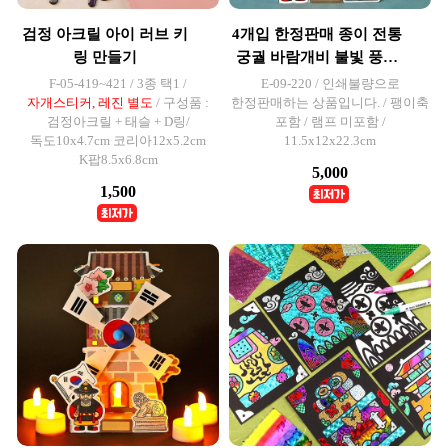
검정 아크릴 아이 러브 키
4개입 한정판매 종이 전통
링 만들기
궁궐 바람개비 불빛 풍차
만들기
F-05-419~421 / 3종 택1 /
E-09-220 / 인쇄불량으로
자개스티커, 레진 별도
/ 구성품 :
한정판매하는 상품입니다. / 팽이축
검정아크릴 + 태슬 + D링/
포함 / 램프 미포함 /
독도10x4.7cm 코리아12x5.2cm
11.5x12x22.3cm
K팝8.5x6.8cm
5,000
1,500