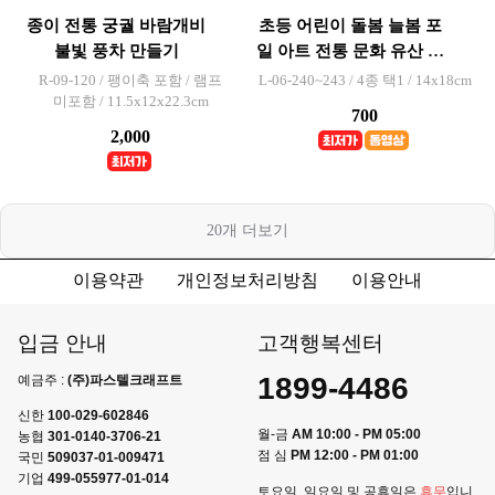
종이 전통 궁궐 바람개비
초등 어린이 돌봄 늘봄 포
불빛 풍차 만들기
일 아트 전통 문화 유산 카
드 만들기 키트
R-09-120 / 팽이축 포함 / 램프
L-06-240~243 / 4종 택1 / 14x18cm
미포함 / 11.5x12x22.3cm
700
2,000
20
개 더보기
이용약관
개인정보처리방침
이용안내
입금 안내
고객행복센터
1899-4486
예금주 :
(주)파스텔크래프트
신한
100-029-602846
월-금
AM 10:00 - PM 05:00
농협
301-0140-3706-21
점 심
PM 12:00 - PM 01:00
국민
509037-01-009471
기업
499-055977-01-014
토요일, 일요일 및 공휴일은
휴무
입니