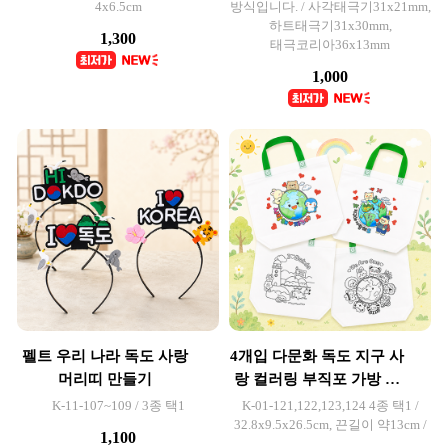
4x6.5cm
방식입니다. / 사각태극기31x21mm,
하트태극기31x30mm,
1,300
태극코리아36x13mm
1,000
펠트 우리 나라 독도 사랑
4개입 다문화 독도 지구 사
머리띠 만들기
랑 컬러링 부직포 가방 만
들기
K-11-107~109 / 3종 택1
K-01-121,122,123,124 4종 택1 /
32.8x9.5x26.5cm, 끈길이 약13cm /
1,100