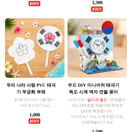
3,300
우리 나라 사랑 PVC 태극
우드 DIY 미니어처 태극기
기 무궁화 부채
독도 시계 액자 연필 꽂이
R-09-111-112 / 2종 택1 /
G-10-230 /
알시계 별도
/ 완제품이
사이즈17x27.2cm
아닌 DIY조립 제품이며 채색전
상태로 배송됩니다. /
1,000
15x18.8x7.5cm, 시계구멍5.5cm,
시계판높이13.3cm
1,500