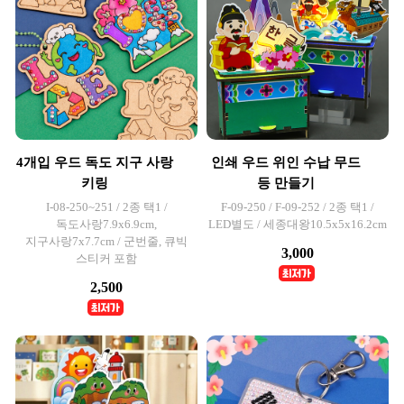
4개입 우드 독도 지구 사랑
인쇄 우드 위인 수납 무드
키링
등 만들기
I-08-250~251 / 2종 택1 /
F-09-250 / F-09-252 / 2종 택1 /
독도사랑7.9x6.9cm,
LED별도 / 세종대왕10.5x5x16.2cm
지구사랑7x7.7cm / 군번줄, 큐빅
3,000
스티커 포함
2,500