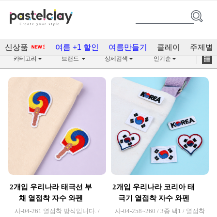
호국보훈의달(95)
신상품
여름 +1 할인
여름만들기
클레이
주제별
카테고리
브랜드
상세검색
인기순
2개입 우리나라 태극선 부
2개입 우리나라 코리아 태
채 열접착 자수 와펜
극기 열접착 자수 와펜
사-04-261 열접착 방식입니다. /
사-04-258~260 / 3종 택1 / 열접착