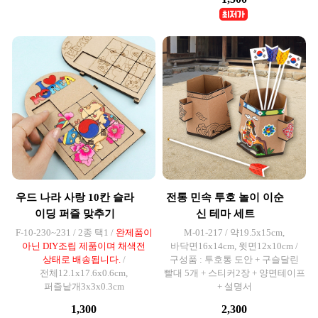
우드 나라 사랑 10칸 슬라
전통 민속 투호 놀이 이순
이딩 퍼즐 맞추기
신 테마 세트
F-10-230~231 / 2종 택1 /
완제품이
M-01-217 / 약19.5x15cm,
아닌 DIY조립 제품이며 채색전
바닥면16x14cm, 윗면12x10cm /
상태로 배송됩니다.
/
구성품 : 투호통 도안 + 구슬달린
전체12.1x17.6x0.6cm,
빨대 5개 + 스티커2장 + 양면테이프
퍼즐낱개3x3x0.3cm
+ 설명서
1,300
2,300