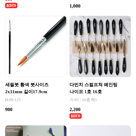
1,000
세필붓 황색 붓사이즈
다빈치 스컬프쳐 페인팅
2x11mm 길이17.9cm
나이프 1호 16호
H-08-121
가-02 / 16종 택1
900
2,200