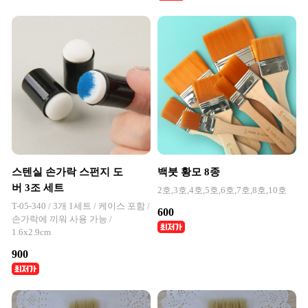
스텐실 손가락 스펀지 도
백붓 황모 8종
버 3조 세트
2호,3호,4호,5호,6호,7호,8호,10호
T-05-340 / 3개 1세트 / 케이스 포함 /
600
손가락에 끼워 사용 가능 /
1.6x2.9cm
900