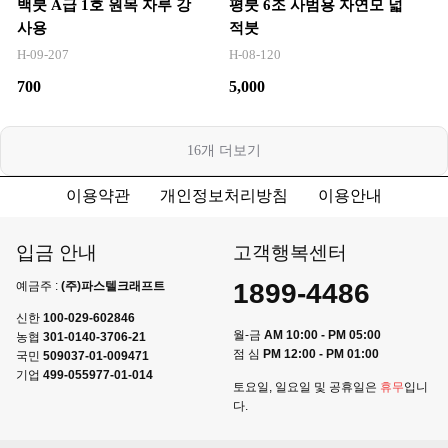
백붓 A급 1호 원목 자루 강
평붓 6조 사범용 자연모 넓
사용
적붓
H-09-207
H-08-120
700
5,000
16
개 더보기
이용약관
개인정보처리방침
이용안내
입금 안내
고객행복센터
1899-4486
예금주 :
(주)파스텔크래프트
신한
100-029-602846
월-금
AM 10:00 - PM 05:00
농협
301-0140-3706-21
점 심
PM 12:00 - PM 01:00
국민
509037-01-009471
기업
499-055977-01-014
토요일, 일요일 및 공휴일은
휴무
입니
다.