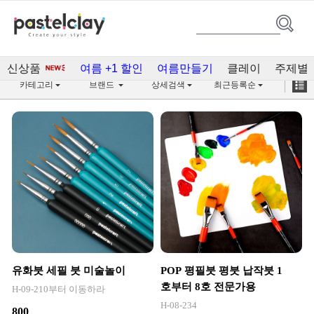
도구(36)
신상품
여름 +1 할인
여름만들기
클레이
주제별
카테고리
브랜드
상세검색
최근등록순
유화붓 세필 붓 미술놀이
POP 평필붓 평붓 납작붓 1
호부터 8호 전문가용
H-09-210부터 이동하라
H-08-234
800