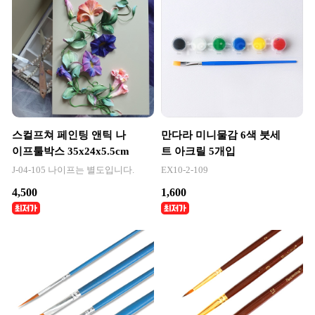
스컬프쳐 페인팅 앤틱 나
만다라 미니물감 6색 붓세
이프툴박스 35x24x5.5cm
트 아크릴 5개입
J-04-105 나이프는 별도입니다.
EX10-2-109
4,500
1,600