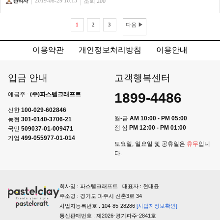
2019-08-29 16:15
조회 200
1
2
3
다음 ▶
이용약관
개인정보처리방침
이용안내
입금 안내
고객행복센터
1899-4486
예금주 :
(주)파스텔크래프트
신한
100-029-602846
월-금
AM 10:00 - PM 05:00
농협
301-0140-3706-21
점 심
PM 12:00 - PM 01:00
국민
509037-01-009471
기업
499-055977-01-014
토요일, 일요일 및 공휴일은
휴무
입니
다.
회사명 : 파스텔크래프트 대표자 : 현대윤
주소명 : 경기도 파주시 신촌3로 34
사업자등록번호 : 104-85-28286
[사업자정보확인]
통신판매번호 : 제2026-경기파주-2841호