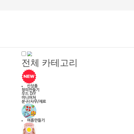
전체 카테고리
신상품
창의만들기
우드 DIY
미니어처
문구/사무/재료
여름만들기