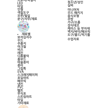
브로치/목걸이
청소년/성인
LED
실버
타일
인형
미니어처
색칠도구
우드 패키지
모루/털실
음식모형
문구/사무/재료
주방
가구/소품
장식데코
케이스 등 부자재
벽지/바닥/패브릭
재료별
도구/몰드/찍기틀
보석십자수
수업자료
우드
주름지
아크릴
비즈
레진
디폼블럭
폼보드
마술종이
종이
그립톡
EVA
스크래치페이퍼
포일아트
패브릭
냅킨
PVC
펠트
부직포
스트링아트
타일
기타재료