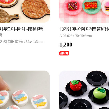
인쇄 우드 미니어처 나뭇결 원형
10개입 미니어처 디저트 물결 접
마
A-07-026 / 25x25x6mm
 / 2가지 컬러 5개씩 / 32x44x3mm
1,200