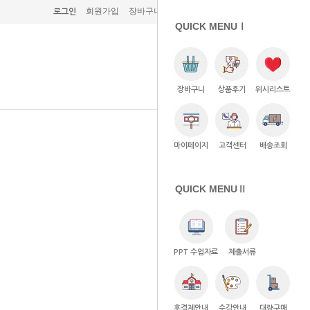
회원가입
장바구니 (0)
주문조회
고객센터
로그인
QUICK MENUⅠ
장바구니
상품후기
위시리스트
마이페이지
고객센터
배송조회
QUICK MENUⅡ
PPT 수업자료
제출서류
후결제안내
수강안내
대량구매