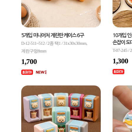
5개입 미니어처 계란판 케이스 6구
10개입 
손잡이 도
D-12-511~512 / 2종 택1 / 31x30x30mm,
T-07-245
계란구멍8mm
1,300
1,700