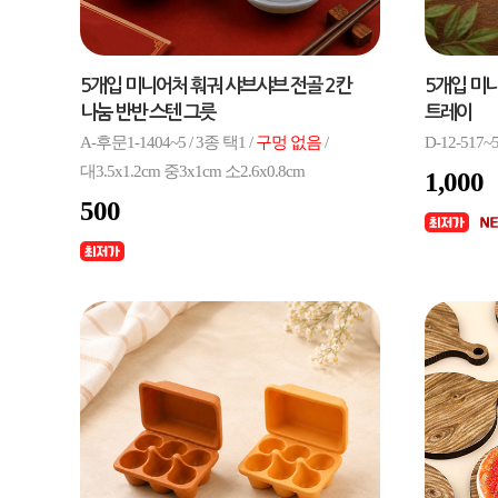
5개입 미니어처 훠궈 샤브샤브 전골 2칸
5개입 미
나눔 반반 스텐 그릇
트레이
A-후문1-1404~5 / 3종 택1 /
구멍 없음
/
D-12-517~
대3.5x1.2cm 중3x1cm 소2.6x0.8cm
1,000
500