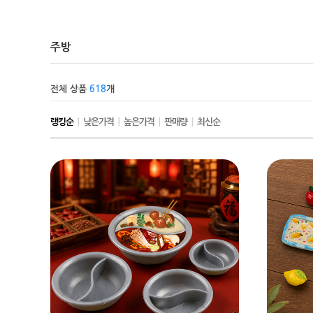
주방
전체 상품
618
개
랭킹순
|
낮은가격
|
높은가격
|
판매량
|
최신순