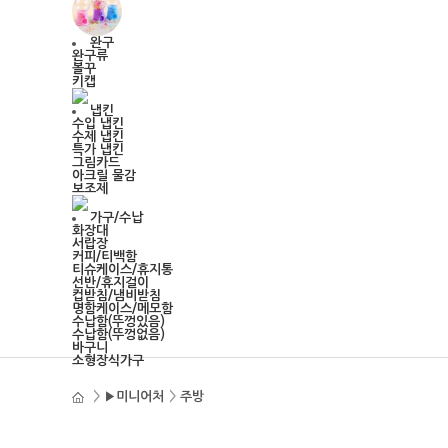
완구
완구류
볼꾸
키캡
냅킨
수입 냅킨
수제 냅킨
특가 냅킨
그림카드
아크릴 물감
보조제
가구/수납
화장대
서랍장
커피/티백함
티슈케이스/휴지통
선반/휴지걸이
컵받침/냄비받침
명함케이스/메모함
수납함(뚜껑있음)
수납함(뚜껑없음)
바구니
소형장식가구
>
▶미니어처
>
주방