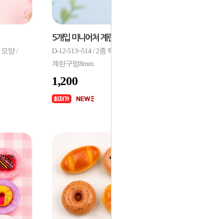
5개입 미니어처 계란판 케이스 4구
 모양 /
D-12-513~514 / 2종 택1 / 21x27x25mm,
계란구멍8mm
1,200