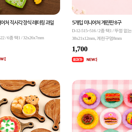
니어처 직사각 장식 레터링 과일
5개입 미니어처 계란판 8구
D-12-515~516 / 2종 택1 / 뚜껑 없는
522 / 6종 택1 / 32x26x7mm
38x21x12mm, 계란구멍8mm
1,700