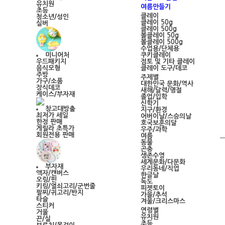
유치원
여름만들기
초등
클레이
청소년/성인
클레이 50g
실버
클레이 500g
볼클레이 50g
볼클레이 500g
수업용/단체용
쿠키클레이
미니어처
점토 및 기타 클레이
우드패키지
클레이 도구/데코
음식모형
주방
주제별
가구/소품
대한민국 문화/역사
장식데코
새해/달력/명절
케이스/부자재
졸업/입학
신학기
창고대방출
지구/환경
최저가 세일
어버이날/스승의날
한정 판매
호국보훈의달
게릴라 초특가
우주/과학
회원전용 판매
여름
동물
곤충
생존수영
세계문화/다문화
부자재
우리동네/직업
액자/캔버스
한글날
오링/핀
독도
키링/열쇠고리/군번줄
피젯토이
팔찌/귀고리/반지
가을/추석
타슬
겨울/크리스마스
스티커
연령별
거울
유치원
끈/실
초등