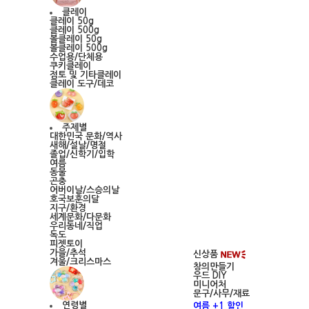
클레이
클레이 50g
클레이 500g
볼클레이 50g
볼클레이 500g
수업용/단체용
쿠키클레이
점토 및 기타클레이
클레이 도구/데코
주제별
대한민국 문화/역사
새해/설날/명절
졸업/신학기/입학
여름
동물
곤충
어버이날/스승의날
호국보훈의달
지구/환경
세계문화/다문화
우리동네/직업
독도
피젯토이
가을/추석
신상품
겨울/크리스마스
창의만들기
우드 DIY
미니어처
문구/사무/재료
연령별
여름 +1 할인