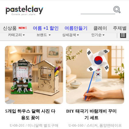
실버(553)
신상품
여름 +1 할인
여름만들기
클레이
주제별
카테고리
브랜드
상세검색
인기순
5개입 하우스 달력 사진 다
DIY 태극기 바람개비 꾸미
용도 꽂이
기 세트
U-08-201 / 미니달력 별도구매
U-06-160 / 스티커, 폼양면테이프