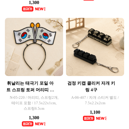
1,300
휘날리는 태극기 포일 아
검정 키캡 클리커 자개 키
트 스프링 토퍼 머리띠 만
링 4구
들기
N-05-220 / 머리띠, 스프링2개,
A-06-407 / 자개 스티커 별도 /
테이프 포함 / 17.5x22x1cm,
7.5x2.2x2cm
스프링6.5cm
1,100
1,300