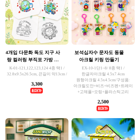
4개입 다문화 독도 지구 사
보석십자수 문자도 동물
랑 컬러링 부직포 가방 만
아크릴 키링 만들기
들기
K-01-121,122,123,124 4종 택1 /
EX-10-1단1~8/ 8종 택1 /
32.8x9.5x26.5cm, 끈길이 약13cm /
한글자아크릴 4.5x7.4cm
원형아크릴 4.5x4.5cm/구성품:
3,300
아크릴도안+비즈+비즈펜+트레이
+고체풀+오링+플라스틱고리
2,500