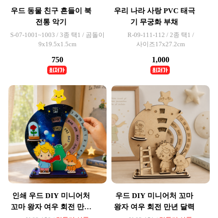
우드 동물 친구 흔들이 북
우리 나라 사랑 PVC 태극
전통 악기
기 무궁화 부채
S-07-1001~1003 / 3종 택1 / 곰돌이
R-09-111-112 / 2종 택1 /
9x19.5x1.5cm
사이즈17x27.2cm
750
1,000
인쇄 우드 DIY 미니어처
우드 DIY 미니어처 꼬마
꼬마 왕자 여우 회전 만년
왕자 여우 회전 만년 달력