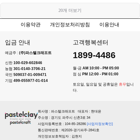
20
개 더보기
이용약관
개인정보처리방침
이용안내
입금 안내
고객행복센터
1899-4486
예금주 :
(주)파스텔크래프트
신한
100-029-602846
월-금
AM 10:00 - PM 05:00
농협
301-0140-3706-21
점 심
PM 12:00 - PM 01:00
국민
509037-01-009471
기업
499-055977-01-014
토요일, 일요일 및 공휴일은
휴무
입니
다.
회사명 : 파스텔크래프트 대표자 : 현대윤
주소명 : 경기도 파주시 신촌3로 34
사업자등록번호 : 104-85-28286
[사업자정보확인]
통신판매번호 : 제2026-경기파주-2841호
개인정보보호책임자 : 김현지