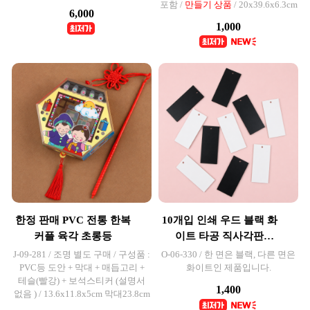
포함 /
만들기 상품
/ 20x39.6x6.3cm
6,000
1,000
한정 판매 PVC 전통 한복
10개입 인쇄 우드 블랙 화
커플 육각 초롱등
이트 타공 직사각판
3.2x7.2cm
J-09-281 / 조명 별도 구매 / 구성품 :
O-06-330 / 한 면은 블랙, 다른 면은
PVC등 도안 + 막대 + 매듭고리 +
화이트인 제품입니다.
테슬(빨강) + 보석스티커 (설명서
1,400
없음 ) / 13.6x11.8x5cm 막대23.8cm