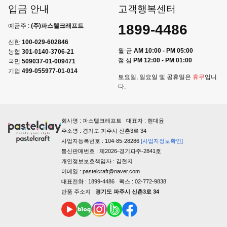
입
Y-01-104-109 6종 택1 / 아크릴,
스티커,매듭,종 포함 /
입고시기에 따라 끈 색상은
차이가 있을 수 있습니다.
1,800원
이용약관
개인정보처리방침
이용안내
입금 안내
고객행복센터
1899-4486
예금주 :
(주)파스텔크래프트
신한
100-029-602846
월-금
AM 10:00 - PM 05:00
농협
301-0140-3706-21
점 심
PM 12:00 - PM 01:00
국민
509037-01-009471
기업
499-055977-01-014
토요일, 일요일 및 공휴일은
휴무
입니
다.