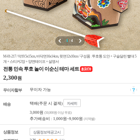
1
/
4
M-01-217 / 약19.5x15cm, 바닥면16x14cm, 윗면12x10cm / 구성품 : 투호통 도안 + 구슬달린 빨대 5
개 + 스티커2장 + 양면테이프 + 설명서
전통 민속 투호 놀이 이순신 테마 세트
2,300
원
무이자 가능
무이자할부
택배(주문 시 결제)
자세히
배송
3,000원
(50,000원 이상 무료)
추가배송비 : 1,000원~9,900원
(지역별)
상품정보
상품정보제공고시