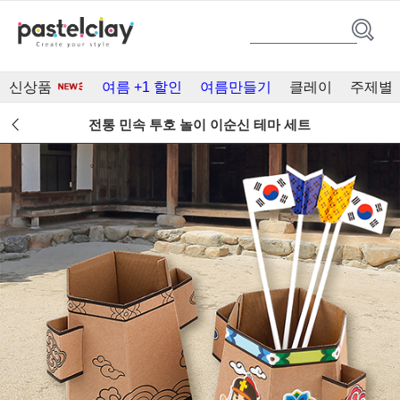
신상품
여름 +1 할인
여름만들기
클레이
주제별
전통 민속 투호 놀이 이순신 테마 세트