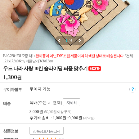
1
/
4
F-10-230~231 / 2종 택1 /
완제품이 아닌 DIY조립 제품이며 채색전 상태로 배송됩니다.
/ 전체
12.1x17.6x0.6cm, 퍼즐낱개3x3x0.3cm
우드 나라 사랑 10칸 슬라이딩 퍼즐 맞추기
1,300
원
무이자 가능
무이자할부
택배(주문 시 결제)
자세히
배송
3,000원
(50,000원 이상 무료)
추가배송비 : 1,000원~9,900원
(지역별)
상품정보
상품정보제공고시