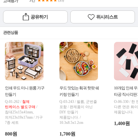
3건
★★★★★
고객평가
(5/5)
공유하기
위시리스트
관련상품
인쇄 우드 미니 원룸 가구 세트
우드 맛있는 훠궈 핫팟 쉐이커
10개입 인쇄 
만들기
키링 만들기
타공 직사각판 3.
Q-01-262 /
철제
Q-03-243 / 필름, 군번줄
O-06-330 / 
틴케이스 별도구매
/
포함 / 완제품이 아닌
다른 면은 화
침대25x15x41mm,
DIY 만들기
제품입니다.
의자23x19x17mm / 가구
제품입니다. /
7종 세트
10.3x8.5x1.2cm
1,400원
800원
1,700원