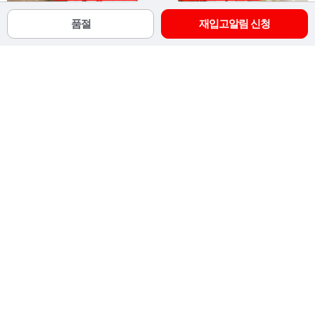
상품추가정보
자세히
이용약관
개인정보처리방침
이용안내
입금 안내
고객행복센터
1899-4486
예금주 :
(주)파스텔크래프트
신한
100-029-602846
월-금
AM 10:00 - PM 05:00
농협
301-0140-3706-21
점 심
PM 12:00 - PM 01:00
국민
509037-01-009471
기업
499-055977-01-014
토요일, 일요일 및 공휴일은
휴무
입니
다.