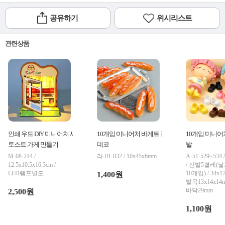
공유하기
위시리스트
관련상품
인쇄 우드 DIY 미니어처 새싹
10개입 미니어처 바게트 장식
10개입 미니어
토스트 가게 만들기
데코
발
M-08-244 /
라-01-832 / 10x45x6mm
A-51-529~534 
12.5x10.5x16.3cm /
/ 신발5켤레(
LED램프별도
10개입) / 34x1
1,400원
발목13x14x14
바닥29mm
2,500원
1,100원