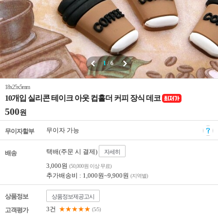
1
/
6
18x25x5mm
10개입 실리콘 테이크 아웃 컵홀더 커피 장식 데코
500
원
무이자 가능
무이자할부
택배(주문 시 결제)
자세히
배송
3,000원
(50,000원 이상 무료)
추가배송비 : 1,000원~9,900원
(지역별)
상품정보
상품정보제공고시
3건
★★★★★
고객평가
(5/5)