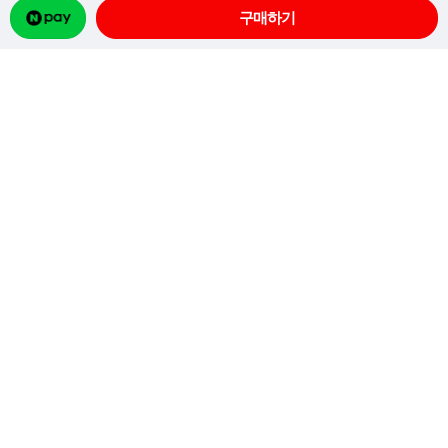
이용약관
개인정보처리방침
이용안내
입금 안내
고객행복센터
1899-4486
예금주 :
(주)파스텔크래프트
신한
100-029-602846
월-금
AM 10:00 - PM 05:00
농협
301-0140-3706-21
점 심
PM 12:00 - PM 01:00
국민
509037-01-009471
기업
499-055977-01-014
토요일, 일요일 및 공휴일은
휴무
입니
다.
회사명 : 파스텔크래프트 대표자 : 현대윤
주소명 : 경기도 파주시 신촌3로 34
사업자등록번호 : 104-85-28286
[사업자정보확인]
통신판매번호 : 제2026-경기파주-2841호
개인정보보호책임자 : 김현지
이메일 : pastelcraft@naver.com
대표전화 : 1899-4486 팩스 : 02-772-9838