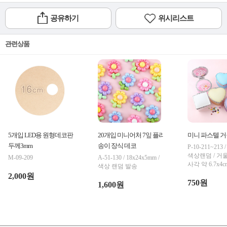
공유하기
위시리스트
관련상품
5개입 LED용 원형데코판 16cm
20개입 미니어처 7잎 플라워 한
미니 파스텔 거
두께3mm
송이 장식 데코
P-10-211~213 
색상랜덤 / 거울
M-09-209
A-51-130 / 18x24x5mm /
사각 약 6.7x4c
색상 랜덤 발송
2,000원
750원
1,600원