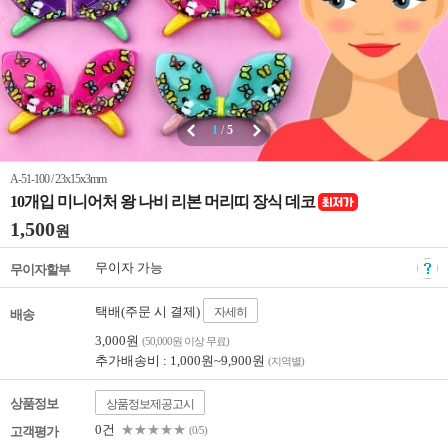
1
/
5
A-51-100 / 23x15x3mm
10개입 미니어처 왕 나비 리본 머리띠 장식 데코
1,500
원
무이자 가능
무이자할부
택배(주문 시 결제)
자세히
배송
3,000원
(50,000원 이상 무료)
추가배송비 : 1,000원~9,900원
(지역별)
상품정보
상품정보제공고시
0건
★★★★★
고객평가
(0/5)