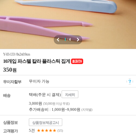
1
/
4
Y-03-133 / 8x2x0.9cm
10개입 파스텔 칼라 플라스틱 집게
350
원
무이자 가능
무이자할부
택배(주문 시 결제)
자세히
배송
3,000원
(50,000원 이상 무료)
추가배송비 : 1,000원~9,900원
(지역별)
상품정보
상품정보제공고시
5건
★★★★★
고객평가
(5/5)