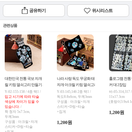
공유하기
위시리스트
관련상품
대한민국 전통 국보 자개 아크
나라 사랑 독도 무궁화 태극기
홀로그램 전통 
릴 키링 열쇠고리 만들기 세트
자개 아크릴 키링 열쇠고리 만
커 대 2장입
들기 세트
Y-02-155-158 / 4종 택1 /
Y-03-145,146 2종 택1 /
바-05-314,317 
입고 시기에 따라 타슬
독도8.8x6cm, 두께3mm
11x17.3cm
색상에 차이가 있을 수
구성품 : 아크릴+자개
(호랑이3.9x4.1
있습니다.
/
스티커+D링+타슬
학 청자 5x7.5cm,
+집게
1,200원
두께3mm
구성품 : 아크릴+자개
1,200원
스티커+D링+타슬
+집게