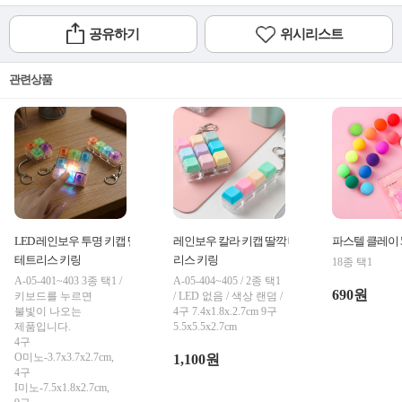
공유하기
위시리스트
관련상품
LED 레인보우 투명 키캡 딸깍
레인보우 칼라 키캡 딸깍 테트
파스텔 클레이 5
테트리스 키링
리스 키링
18종 택1
A-05-401~403 3종 택1 /
A-05-404~405 / 2종 택1
690원
키보드를 누르면
/ LED 없음 / 색상 랜덤 /
불빛이 나오는
4구 7.4x1.8x.2.7cm 9구
제품입니다.
5.5x5.5x2.7cm
4구
O미노-3.7x3.7x2.7cm,
1,100원
4구
I미노-7.5x1.8x2.7cm,