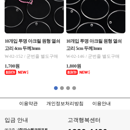
10개입 투명 아크릴 원형 열쇠
10개입 투명 아크릴 원형 열쇠
고리 4cm 두께3mm
고리 5cm 두께3mm
W-02-152 / 군번줄 별도구매
W-02-146 / 군번줄 별도구매
1,700원
1,800원
이용약관
개인정보처리방침
이용안내
입금 안내
고객행복센터
예금주 :
(주)파스텔크래프트