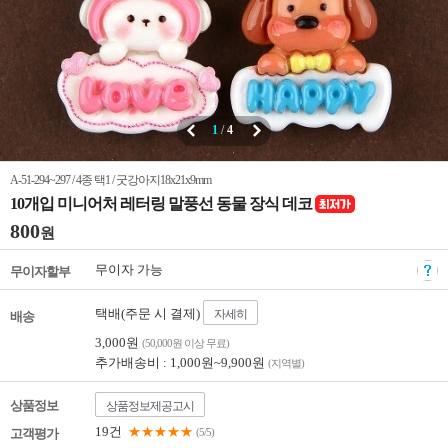
1
/
4
A-51-294~297 / 4종 택1 / 굿강아지18x21x9mm
10개입 미니어처 레터링 말풍선 동물 장식 데코
800
원
무이자 가능
무이자할부
택배(주문 시 결제)
자세히
배송
3,000원
(50,000원 이상 무료)
추가배송비 : 1,000원~9,900원
(지역별)
상품정보
상품정보제공고시
19건
★★★★★
고객평가
(5/5)