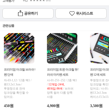
0건
★★★★★
고객평가
(0/5)
공유하기
위시리스트
관련상품
프리미엄 아크릴 브러쉬 마카
프리미엄 트윈 아크릴 듀얼 브
프리미엄 아크
펜 단색
러쉬 마카펜 세트
펜 12색 세트
자-03-1,12 / 12종 택1 /
사-01-251~252 / 2종 택1
투명창으로 잔
펜13.2x1.3cm /
/
12개입-24색,
잉크양을 확인
투명창으로 잔여
48개입-96색
/ 브러쉬
있어요./ 사-01-2
잉크양을 확인할 수
양쪽 컬러 다름 양쪽
펜13.2x1.3cm
있어요.
사용
케이스15.5x13.
450원
4,900원
3,500원