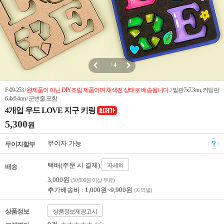
1
/
4
F-09-253 /
완제품이 아닌 DIY조립 제품이며 채색전 상태로 배송됩니다.
/ 밑판7x7.3cm, 커팅판
6.4x6.4cm / 군번줄 포함
4개입 우드 LOVE 지구 키링
5,300
원
무이자 가능
무이자할부
택배(주문 시 결제)
자세히
배송
3,000원
(50,000원 이상 무료)
추가배송비 : 1,000원~9,900원
(지역별)
상품정보
상품정보제공고시