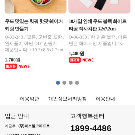
우드 맛있는 훠궈 핫팟 쉐이커
10개입 인쇄 우드 블랙 화이트
키링 만들기
타공 직사각판 3.2x7.2cm
Q-03-243 / 필름, 군번줄 포함 /
O-06-330 / 한 면은 블랙, 다른
완제품이 아닌 DIY 만들기
면은 화이트인 제품입니다.
제품입니다. / 10.3x8.5x1.2cm
1,400원
1,700원
이용약관
개인정보처리방침
이용안내
입금 안내
고객행복센터
1899-4486
예금주 :
(주)파스텔크래프트