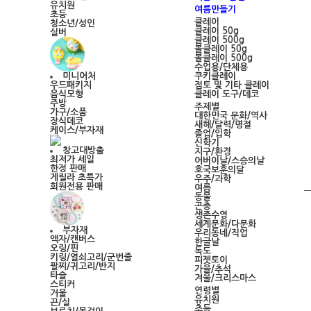
유치원
여름만들기
초등
클레이
청소년/성인
클레이 50g
실버
클레이 500g
볼클레이 50g
볼클레이 500g
수업용/단체용
쿠키클레이
미니어처
점토 및 기타 클레이
우드패키지
클레이 도구/데코
음식모형
주방
주제별
가구/소품
대한민국 문화/역사
장식데코
새해/달력/명절
케이스/부자재
졸업/입학
신학기
창고대방출
지구/환경
최저가 세일
어버이날/스승의날
한정 판매
호국보훈의달
게릴라 초특가
우주/과학
회원전용 판매
여름
동물
곤충
생존수영
세계문화/다문화
부자재
우리동네/직업
액자/캔버스
한글날
오링/핀
독도
키링/열쇠고리/군번줄
피젯토이
팔찌/귀고리/반지
가을/추석
타슬
겨울/크리스마스
스티커
연령별
거울
유치원
끈/실
초등