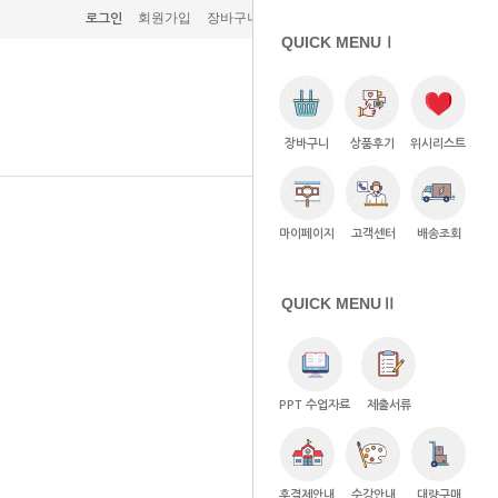
회원가입
장바구니 (0)
주문조회
고객센터
로그인
QUICK MENUⅠ
장바구니
상품후기
위시리스트
마이페이지
고객센터
배송조회
QUICK MENUⅡ
PPT 수업자료
제출서류
후결제안내
수강안내
대량구매