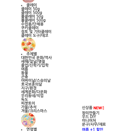
클레이
클레이 50g
클레이 500g
볼클레이 50g
볼클레이 500g
수업용/단체용
쿠키클레이
점토 및 기타클레이
클레이 도구/데코
주제별
대한민국 문화/역사
새해/설날/명절
졸업/신학기/입학
여름
동물
곤충
어버이날/스승의날
호국보훈의달
지구/환경
세계문화/다문화
우리동네/직업
독도
피젯토이
가을/추석
신상품
겨울/크리스마스
창의만들기
우드 DIY
미니어처
문구/사무/재료
연령별
여름 +1 할인