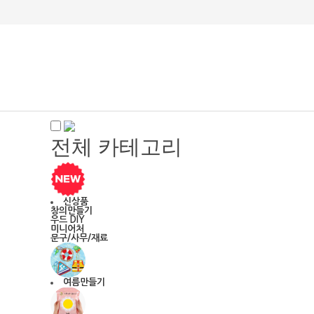
전체 카테고리
신상품
창의만들기
우드 DIY
미니어처
문구/사무/재료
여름만들기