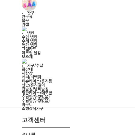
완구
완구류
볼꾸
키캡
냅킨
수입 냅킨
수제 냅킨
특가 냅킨
그림카드
아크릴 물감
보조제
가구/수납
화장대
서랍장
커피/티백함
티슈케이스/휴지통
선반/휴지걸이
컵받침/냄비받침
명함케이스/메모함
수납함(뚜껑있음)
수납함(뚜껑없음)
바구니
소형장식가구
고객센터
공지사항