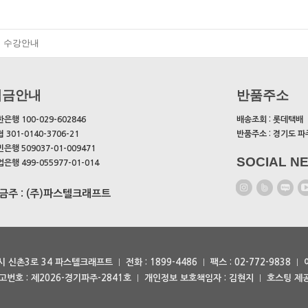
수강안내
입금안내
반품주소
은행 100-029-602846
배송조회 : 롯데택배
 301-0140-3706-21
반품주소 : 경기도 파
은행 509037-01-009471
SOCIAL N
은행 499-055977-01-014
금주 : (주)파스텔크래프트
주시 신촌3로 34 파스텔크래프트
전화 : 1899-4486
팩스 : 02-772-9838
번호 : 제2026-경기파주-2841호
개인정보 보호책임자 : 김현지
호스팅 제공