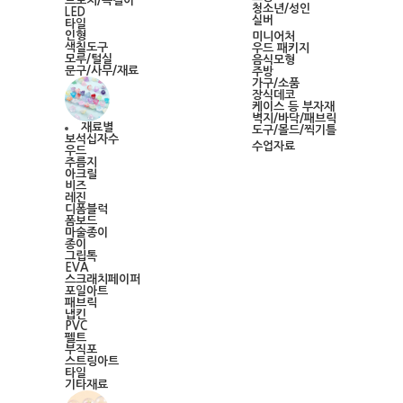
브로치/목걸이
청소년/성인
LED
실버
타일
인형
미니어처
색칠도구
우드 패키지
모루/털실
음식모형
문구/사무/재료
주방
가구/소품
장식데코
케이스 등 부자재
벽지/바닥/패브릭
재료별
도구/몰드/찍기틀
보석십자수
수업자료
우드
주름지
아크릴
비즈
레진
디폼블럭
폼보드
마술종이
종이
그립톡
EVA
스크래치페이퍼
포일아트
패브릭
냅킨
PVC
펠트
부직포
스트링아트
타일
기타재료